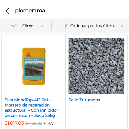
plomerama
Ordenar por los últimos
Filter
Sika MonoTop-412 SM –
Sello Triturados
Mortero de reparación
estructural – Con inhibidor
de corrosión – Saco 25kg
$
1,017.03
$
1,130.03
+ IVA