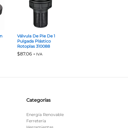
n
Válvula De Pie De 1
Pulgada Plástico
Rotoplas 310088
$
$
87.06
87.06
+ IVA
Categorías
Energía Renovable
Ferretería
Herramientas