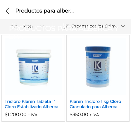
Productos para alberca y SPA
Ordenar por los últimos
Filter
PRODUCTOS PARA ALBERCA Y
SPA
Tricloro Klaren Tableta 1″
Klaren Tricloro 1 kg Cloro
Cloro Estabilizado Alberca
Granulado para Alberca
$
1,200.00
$
350.00
+ IVA
+ IVA