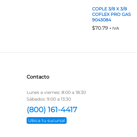
COPLE 3/8 X 3/8
COFLEX PRO GAS
9043084
$
$
70.79
70.79
+ IVA
Contacto
Lunes a viernes: 8:00 a 18:30
Sábados: 9:00 a 13:30
(800) 161-4417
Ubica tu sucursal