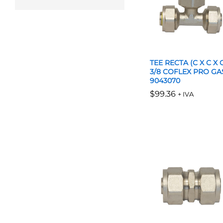
TEE RECTA (C X C X C
3/8 COFLEX PRO GA
9043070
$
$
99.36
99.36
+ IVA