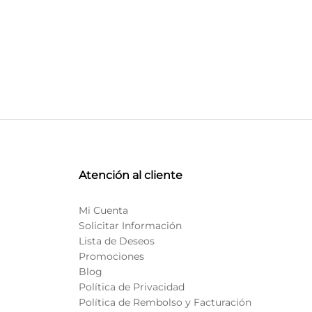
go
ios:
de
.94
a
69.69
Atención al cliente
Mi Cuenta
Solicitar Información
Lista de Deseos
Promociones
Blog
Política de Privacidad
Política de Rembolso y Facturación