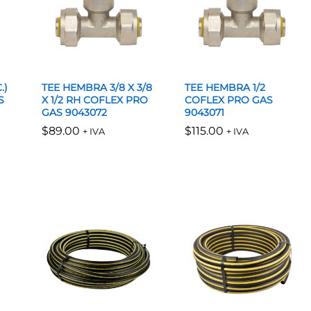
.)
TEE HEMBRA 3/8 X 3/8
TEE HEMBRA 1/2
S
X 1/2 RH COFLEX PRO
COFLEX PRO GAS
GAS 9043072
9043071
$
$
89.00
89.00
$
$
115.00
115.00
+ IVA
+ IVA