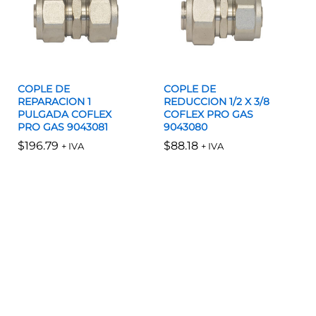
COPLE DE
COPLE DE
REPARACION 1
REDUCCION 1/2 X 3/8
PULGADA COFLEX
COFLEX PRO GAS
PRO GAS 9043081
9043080
$
$
196.79
196.79
$
$
88.18
88.18
+ IVA
+ IVA