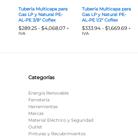
Tubería Multicapa para
Tubería Multicapa para
Gas LP y Natural PE-
Gas LP y Natural PE-
AL-PE 3/8″ Coflex
AL-PE 1/2″ Coflex
Rango
Ran
$
289.25
-
$
4,068.07
$
333.94
-
$
1,669.69
+
+
de
de
IVA
IVA
precios:
prec
desde
des
$
289.25
$
4,068.07
$
333.94
$
1,669.69
$289.25
$333
hasta
hast
$4,068.07
$1,6
Categorías
Energía Renovable
Ferretería
Herramientas
Marcas
Material Eléctrico y Seguridad
Outlet
Pinturas y Recubrimientos