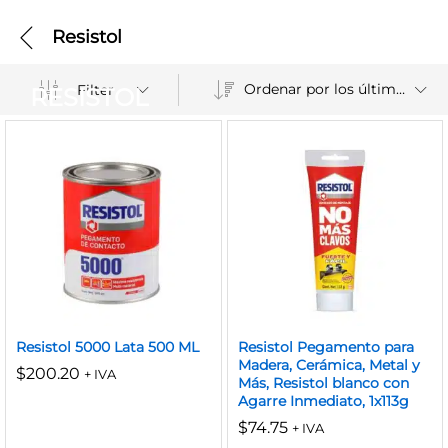
Resistol
Ordenar por los últimos
Filter
RESISTOL
Resistol 5000 Lata 500 ML
Resistol Pegamento para
Madera, Cerámica, Metal y
$
200.20
+ IVA
Más, Resistol blanco con
Agarre Inmediato, 1x113g
$
74.75
+ IVA