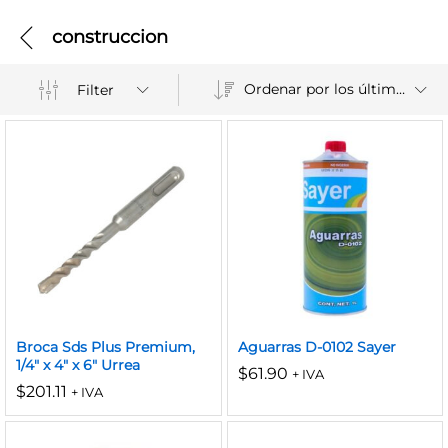
construccion
Ordenar por los últimos
Filter
Broca Sds Plus Premium,
Aguarras D-0102 Sayer
1/4″ x 4″ x 6″ Urrea
$
61.90
+ IVA
$
201.11
+ IVA