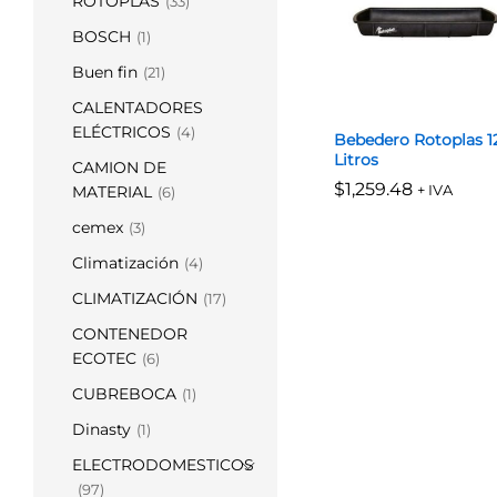
ROTOPLAS
(33)
BOSCH
(1)
Buen fin
(21)
CALENTADORES
ELÉCTRICOS
(4)
Bebedero Rotoplas 1
Litros
CAMION DE
$
$
1,259.48
1,259.48
+ IVA
MATERIAL
(6)
cemex
(3)
Climatización
(4)
CLIMATIZACIÓN
(17)
CONTENEDOR
ECOTEC
(6)
CUBREBOCA
(1)
Dinasty
(1)
ELECTRODOMESTICOS
(97)