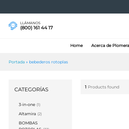
LLÁMANOS
(800) 161 44 17
Home
Acerca de Plomer
Portada
»
bebederos rotoplas
1
Products found
CATEGORÍAS
3-in-one
(1)
Altamira
(2)
BOMBAS