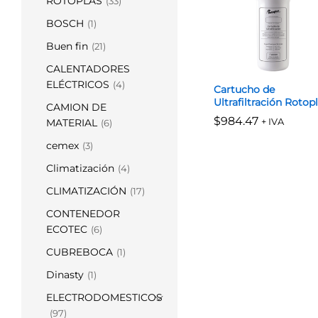
ROTOPLAS
(33)
BOSCH
(1)
Buen fin
(21)
CALENTADORES
ELÉCTRICOS
(4)
Cartucho de
Ultrafiltración Rotop
CAMION DE
$
$
984.47
984.47
+ IVA
MATERIAL
(6)
cemex
(3)
Climatización
(4)
CLIMATIZACIÓN
(17)
CONTENEDOR
ECOTEC
(6)
CUBREBOCA
(1)
Dinasty
(1)
ELECTRODOMESTICOS
(97)