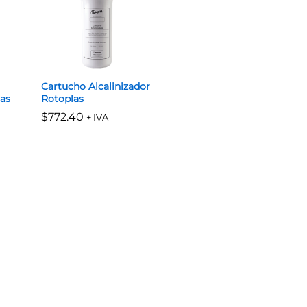
Cartucho Alcalinizador
las
Rotoplas
$
$
772.40
772.40
+ IVA