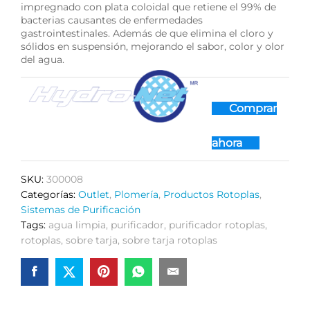
impregnado con plata coloidal que retiene el 99% de
bacterias causantes de enfermedades
gastrointestinales. Además de que elimina el cloro y
sólidos en suspensión, mejorando el sabor, color y olor
del agua.
Comprar
ahora
SKU:
300008
Categorías:
Outlet
,
Plomería
,
Productos Rotoplas
,
Sistemas de Purificación
Tags:
agua limpia
,
purificador
,
purificador rotoplas
,
rotoplas
,
sobre tarja
,
sobre tarja rotoplas