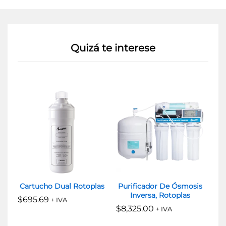
Quizá te interese
Cartucho Dual Rotoplas
Purificador De Ósmosis
Inversa, Rotoplas
A
$
695.69
+ IVA
p
$
8,325.00
+ IVA