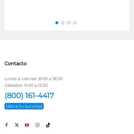
$
2
Contacto
Lunes a viernes: 8:00 a 18:30
Sábados: 9:00 a 13:30
(800) 161-4417
Ubica tu sucursal