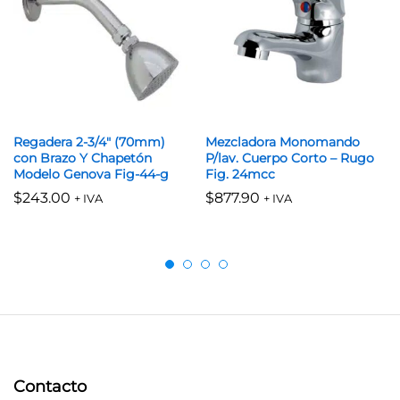
Regadera 2-3/4″ (70mm)
Mezcladora Monomando
con Brazo Y Chapetón
P/lav. Cuerpo Corto – Rugo
Modelo Genova Fig-44-g
Fig. 24mcc
$
243.00
$
877.90
+ IVA
+ IVA
Contacto