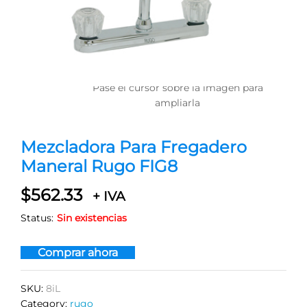
Pase el cursor sobre la imagen para
ampliarla
Mezcladora Para Fregadero
Maneral Rugo FIG8
$
562.33
+ IVA
Status:
Sin existencias
Comprar ahora
SKU:
8iL
Category:
rugo