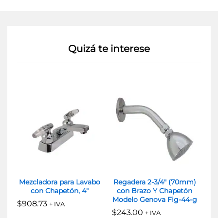
Quizá te interese
Mezcladora para Lavabo
Regadera 2-3/4″ (70mm)
con Chapetón, 4″
con Brazo Y Chapetón
Modelo Genova Fig-44-g
$
908.73
$
3
+ IVA
$
243.00
+ IVA