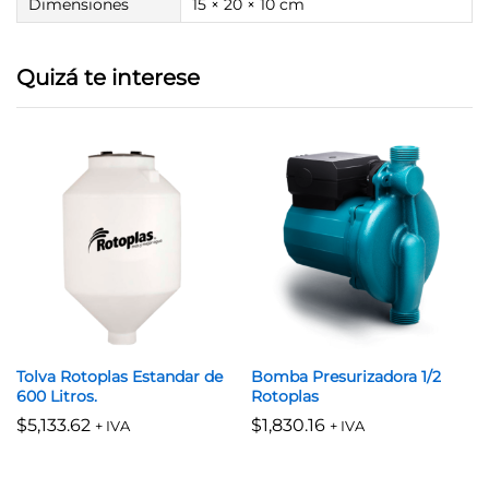
Dimensiones
15 × 20 × 10 cm
Quizá te interese
Tolva Rotoplas Estandar de
Bomba Presurizadora 1/2
600 Litros.
Rotoplas
$
5,133.62
$
1,830.16
+ IVA
+ IVA