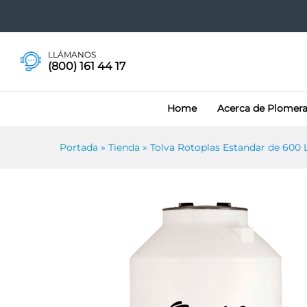
Tolva Rotoplas Estandar de 6
Más información
LLÁMANOS
(800) 161 44 17
Home
Acerca de Plomer
Portada
»
Tienda
»
Tolva Rotoplas Estandar de 600 L