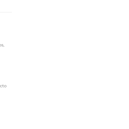
os,
ucto