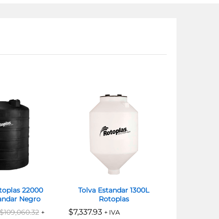
toplas 22000
Tolva Estandar 1300L
Tanque Ro
tandar Negro
Rotoplas
Litros
$
$
7,337.93
7,337.93
$
$
146,636.
146,636.
$
$
109,060.32
109,060.32
+
+ IVA