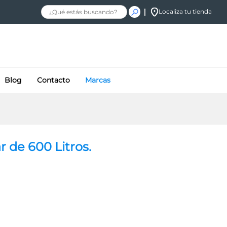
$
5,133.62
+ IVA
Añadir al carrito
Localiza tu tienda
Blog
Contacto
Marcas
r de 600 Litros.