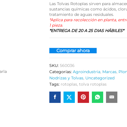
Las Tolvas Rotoplas sirven para almace
sustancias químicas como ácidos, cloru
tratamiento de aguas residuales.
*Aplica para recolección en planta, ent
1 pieza.
*ENTREGA DE 20 A 25 DIAS HÁBILES*
Comprar ahora
SKU:
560036
arla
Categorías:
Agroindustria
,
Marcas
,
Plo
Nodrizas y Tolvas
,
Uncategorized
Tags:
rotoplas
,
tolva rotoplas