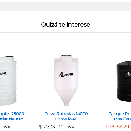
Quizá te interese
oplas 25000
Tolva Rotoplas 14000
Tanque Ro
ndar Neutro
Litros R-40
Litros Es
$
$
127,331.90
127,331.90
$
$
98,154.29
98,154.29
+ IVA
+ IVA