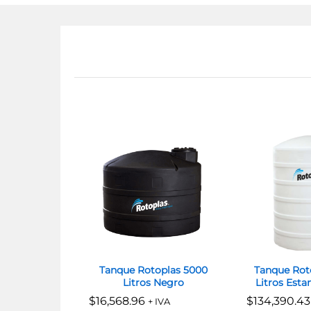
Tanque Rotoplas 5000
Tanque Rot
Litros Negro
Litros Esta
$
$
16,568.96
16,568.96
$
$
134,390.43
134,390.43
+ IVA