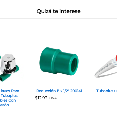
Quizá te interese
laves Para
Reducción 1″ x 1/2″ 200141
Tuboplus ul
 Tuboplus
$
$
12.93
12.93
+ IVA
bles Con
etón