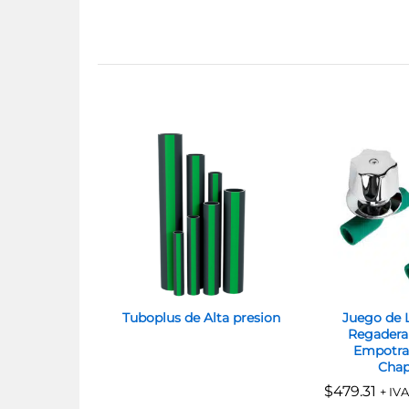
Tuboplus de Alta presion
Juego de L
Regadera
Empotra
Chap
$
$
479.31
479.31
+ IVA