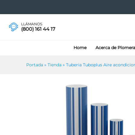
Tuberia Tuboplus Aire acon
LLÁMANOS
(800) 161 44 17
Home
Acerca de Plomer
Portada
»
Tienda
»
Tuberia Tuboplus Aire acondici