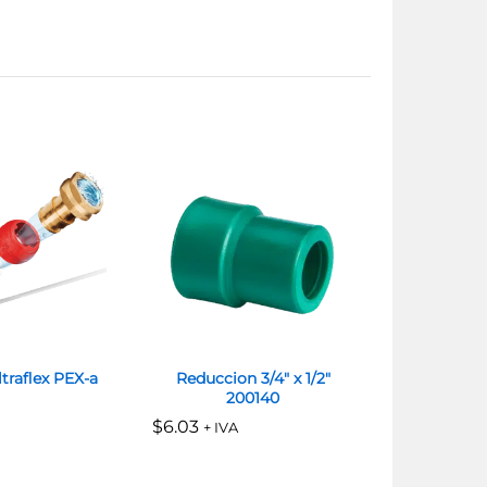
traflex PEX-a
Reduccion 3/4″ x 1/2″
Dado Ma
200140
Tuboplus 3
2
$
$
6.03
6.03
+ IVA
$
$
337.07
337.07
+ 