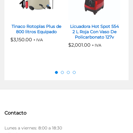
Tinaco Rotoplas Plus de
Licuadora Hot Spot 554
Ti
800 litros Equipado
2 L Roja Con Vaso De
2
Policarbonato 127v
$
3,150.00
$
6
+ IVA
$
2,001.00
+ IVA
Contacto
Lunes a viernes: 8:00 a 18:30