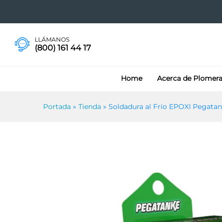
Soldadura al Frío EPOXI Pe
LLÁMANOS
(800) 161 44 17
Home
Acerca de Plomer
Portada
»
Tienda
»
Soldadura al Frío EPOXI Pegata