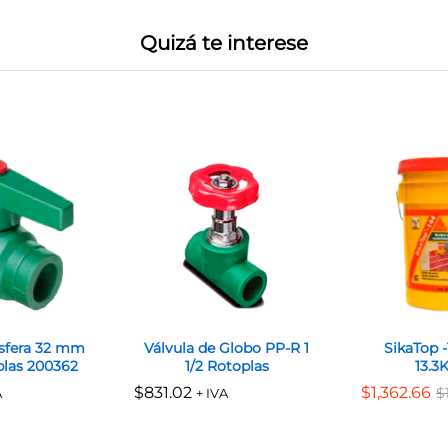
Quizá te interese
Esfera 32 mm
Válvula de Globo PP-R 1
SikaTop 
las 200362
1/2 Rotoplas
13.3
$
$
831.02
831.02
$
$
1,362.66
1,362.66
$
$
A
+ IVA