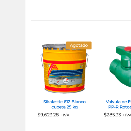
Agotado
Sikalastic 612 Blanco
Valvula de 
cubeta 25 kg
PP-R Rotop
$
$
9,623.28
9,623.28
$
$
285.33
285.33
+ IVA
+ IV