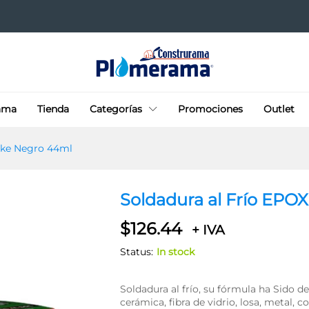
gatanke Negro 44ml
ama
Tienda
Categorías
Promociones
Outlet
nke Negro 44ml
Soldadura al Frío EPO
$
126.44
+ IVA
Status:
In stock
Soldadura al frío, su fórmula ha Sido des
cerámica, fibra de vidrio, losa, metal, 