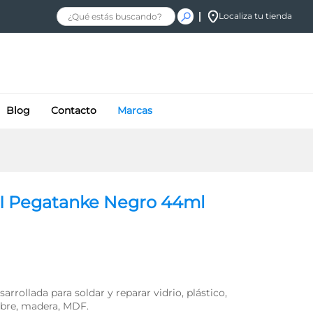
$
126.44
+ IVA
Añadir al carrito
Localiza tu tienda
Blog
Contacto
Marcas
XI Pegatanke Negro 44ml
arrollada para soldar y reparar vidrio, plástico,
cobre, madera, MDF.