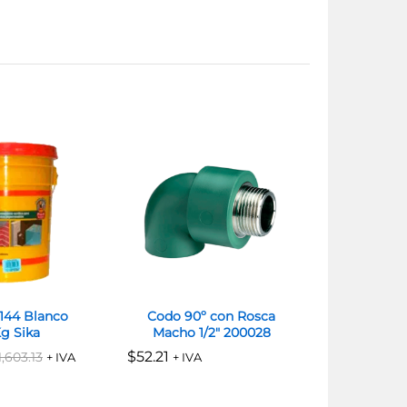
-144 Blanco
Codo 90º con Rosca
Sikalatex
Kg Sika
Macho 1/2″ 200028
(
$
$
52.21
52.21
$
$
603.50
603.50
1,603.13
1,603.13
$
$
+ IVA
+ IVA