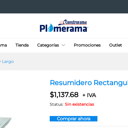
asty Largo
ama
Tienda
Categorías
Promociones
Outlet
y Largo
Resumidero Rectangul
$
1,137.68
+ IVA
Status:
Sin existencias
Comprar ahora