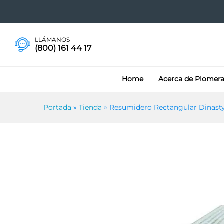
Resumidero Rectangular Din
Más información
Especificaciones
LLÁMANOS
(800) 161 44 17
Home
Acerca de Plomer
Portada
»
Tienda
»
Resumidero Rectangular Dinast