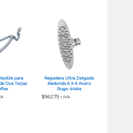
exible para
Regadera Ultra Delgada
Llave 
de Dos Tarjas
Redonda 6 X 6 Acero
Tempori
flex
Rugo 44dra
Mingitor
$
$
562.75
562.75
$
$
923.26
923.26
VA
+ IVA
+ 