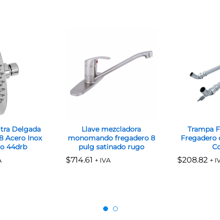
tra Delgada
Llave mezcladora
Trampa Fl
 Acero Inox
monomando fregadero 8
Fregadero 
o 44drb
pulg satinado rugo
Co
$
$
714.61
714.61
$
$
208.82
208.82
A
+ IVA
+ I