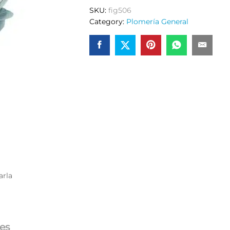
SKU:
fig506
Category:
Plomería General
arla
es