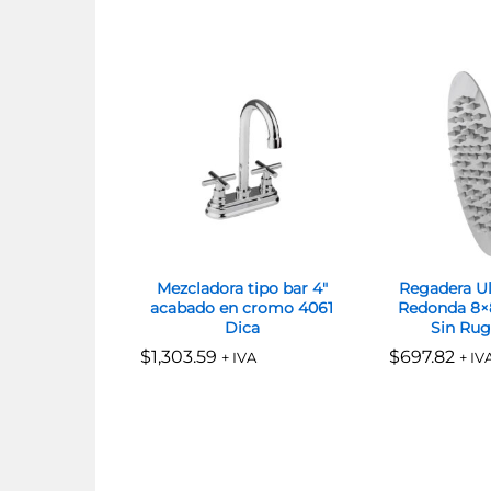
Mezcladora tipo bar 4″
Regadera Ul
acabado en cromo 4061
Redonda 8×8
Dica
Sin Rug
$
$
1,303.59
1,303.59
$
$
697.82
697.82
+ IVA
+ IV