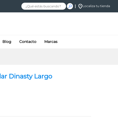
$
1,137.68
+ IVA
Localiza tu tienda
Blog
Contacto
Marcas
ar Dinasty Largo