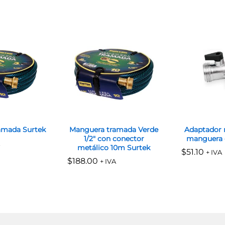
amada Surtek
Manguera tramada Verde
Adaptador 
1/2″ con conector
manguera 
metálico 10m Surtek
$
$
51.10
51.10
+ IVA
$
$
188.00
188.00
+ IVA