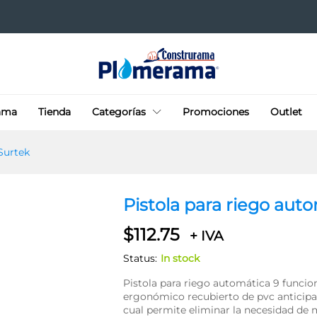
a 9 Surtek
ama
Tienda
Categorías
Promociones
Outlet
Surtek
Pistola para riego aut
$
112.75
+ IVA
Status:
In stock
Pistola para riego automática 9 funcio
ergonómico recubierto de pvc anticipad
cual permite eliminar la necesidad de m