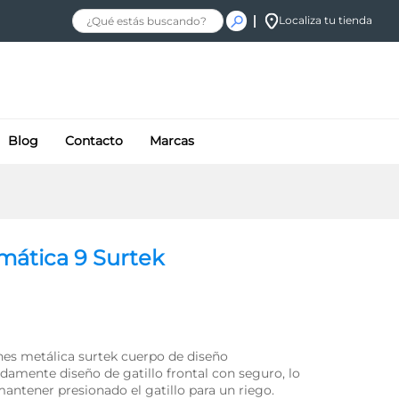
$
112.75
+ IVA
Añadir al carrito
Localiza tu tienda
Blog
Contacto
Marcas
omática 9 Surtek
nes metálica surtek cuerpo de diseño
amente diseño de gatillo frontal con seguro, lo
antener presionado el gatillo para un riego.