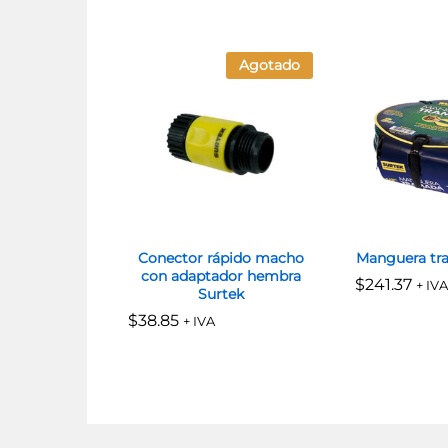
Agotado
Conector rápido macho
Manguera tr
con adaptador hembra
$
$
241.37
241.37
+ IVA
Surtek
$
$
38.85
38.85
+ IVA