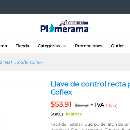
s 1/2" N.P.T. X 5/16 Coflex
ama
Tienda
Categorías
Promociones
Outlet
2″ N.P.T. X 5/16 Coflex
Llave de control recta p
Coflex
$
53.91
+ IVA
$
63.43
(-15%)
Status:
In stock
Fácil de Instalar. Cuerpo de latón de una
manivela. Fácil de reparar. Cuerpo de 