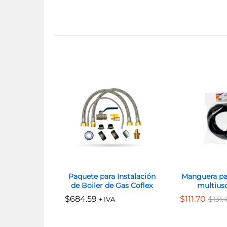
Paquete para Instalación
Manguera par
de Boiler de Gas Coflex
multiuso
$
$
684.59
684.59
$
$
111.70
111.70
$
$
131.
131.
+ IVA