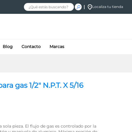
$
53.91
Localiza tu tienda
Añadir al carrito
$
63.43
+ IVA
Blog
Contacto
Marcas
ara gas 1/2″ N.P.T. X 5/16
 sola pieza. El flujo de gas es controlado por la
latón y manivela de aluminio. Máxima presión de