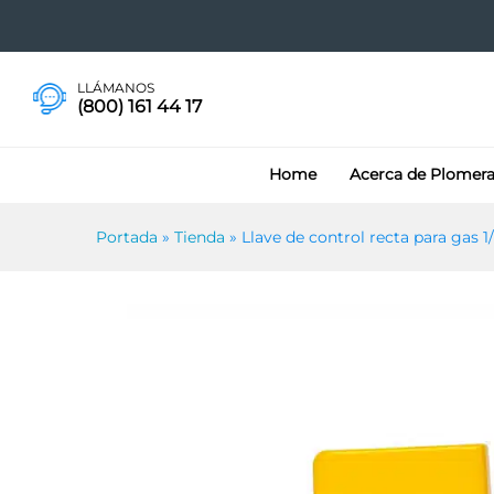
Llave de control recta para ga
LLÁMANOS
(800) 161 44 17
Home
Acerca de Plomer
Portada
»
Tienda
»
Llave de control recta para gas 1/