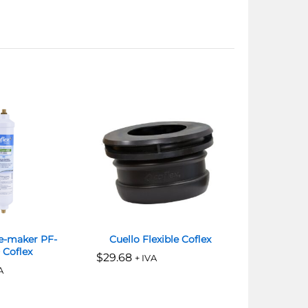
ce-maker PF-
Cuello Flexible Coflex
COLADER
 Coflex
REJ. AC
$
$
29.68
29.68
+ IVA
C
A
$
$
81.82
81.82
+ IV