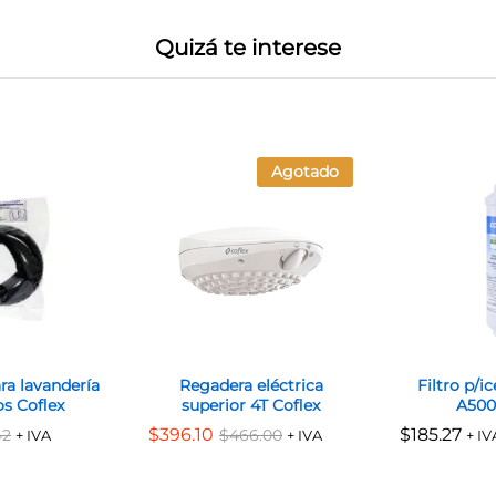
Quizá te interese
Agotado
a lavandería
Regadera eléctrica
Filtro p/i
s Coflex
superior 4T Coflex
A500
$
$
396.10
396.10
$
$
185.27
185.27
42
42
$
$
466.00
466.00
+ IVA
+ IVA
+ IV