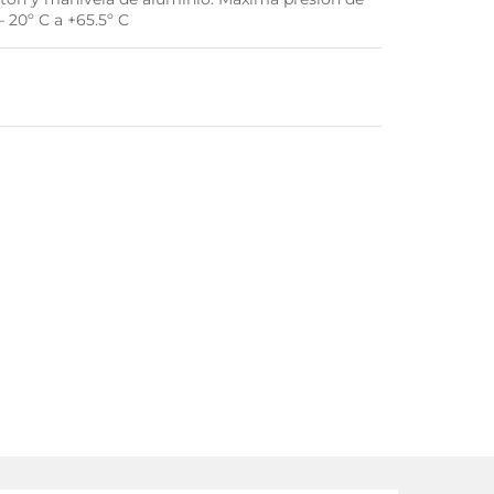
– 20º C a +65.5º C