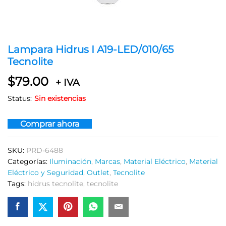
Lampara Hidrus I A19-LED/010/65
Tecnolite
$
79.00
+ IVA
Status:
Sin existencias
Comprar ahora
SKU:
PRD-6488
Categorías:
Iluminación
,
Marcas
,
Material Eléctrico
,
Material
Eléctrico y Seguridad
,
Outlet
,
Tecnolite
Tags:
hidrus tecnolite
,
tecnolite