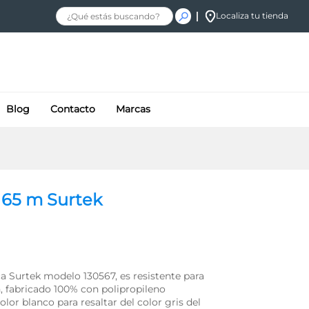
$
10.80
+ IVA
Añadir al carrito
Localiza tu tienda
Blog
Contacto
Marcas
 65 m Surtek
a Surtek modelo 130567, es resistente para
n, fabricado 100% con polipropileno
lor blanco para resaltar del color gris del