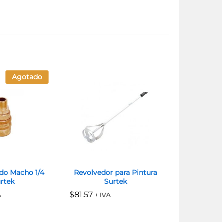
Agotado
do Macho 1/4
Revolvedor para Pintura
Llave Sti
rtek
Surtek
Maleabl
$
$
81.57
81.57
$
$
212.28
212.28
A
+ IVA
+ I