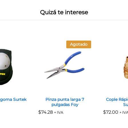
Quizá te interese
Agotado
e goma Surtek
Pinza punta larga 7
Cople Rápi
pulgadas Foy
Su
$
$
74.28
74.28
$
$
72.00
72.00
+ IVA
+ IV