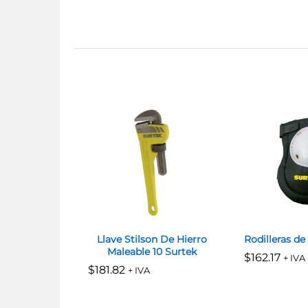
Llave Stilson De Hierro
Rodilleras d
Maleable 10 Surtek
$
$
162.17
162.17
+ IVA
$
$
181.82
181.82
+ IVA