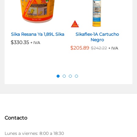
Sika Resana Ya 1,89L Sika
Sikaflex-1A Cartucho
S
Negro
$
330.35
+ IVA
$
205.89
$
2
$
242.22
+ IVA
Contacto
Lunes a viernes: 8:00 a 18:30