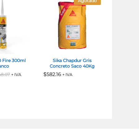
Agotado
0 Fire 300ml
Sika Chapdur Gris
Sikaguard
anco
Concreto Saco 40Kg
de agua 
antimusgo 
$
$
582.16
582.16
48.07
48.07
+ IVA
+ IVA
$
$
757.90
757.90
$
$