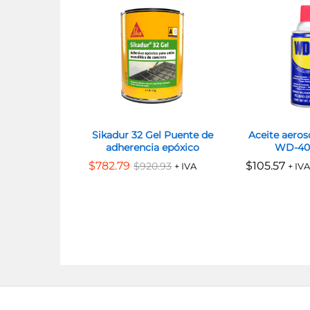
Sikadur 32 Gel Puente de
Aceite aeroso
adherencia epóxico
WD-40 
$
$
782.79
782.79
$
$
105.57
105.57
$
$
920.93
920.93
+ IVA
+ IVA