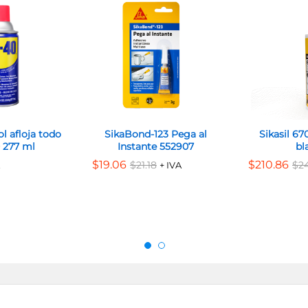
l afloja todo
SikaBond-123 Pega al
Sikasil 67
277 ml
Instante 552907
bl
$
$
19.06
19.06
$
$
210.86
210.86
$
$
21.18
21.18
$
$
2
2
+ IVA