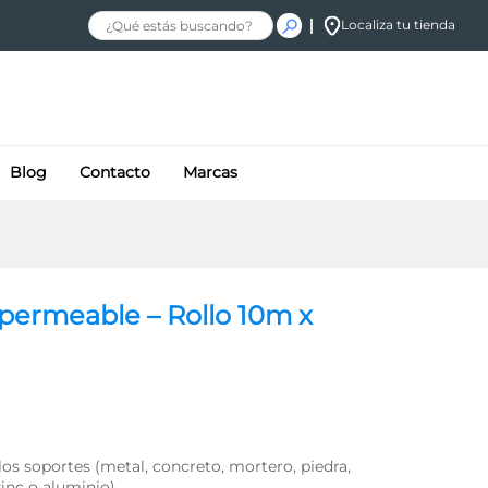
$
401.34
Localiza tu tienda
Añadir al carrito
$
445.93
+ IVA
Blog
Contacto
Marcas
permeable – Rollo 10m x
os soportes (metal, concreto, mortero, piedra,
inc o aluminio).