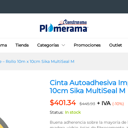
ble - Rollo 10m x 10cm Sika MultiSeal M
ama
Tienda
Categorías
Promociones
Outlet
 – Rollo 10m x 10cm Sika MultiSeal M
Cinta Autoadhesiva Im
10cm Sika MultiSeal M
$
401.34
+ IVA
$
445.93
(-10%)
Status:
In stock
Buena adherencia sobre la mayoría de l
madera, vidrio, tejas de fibrocemento, z