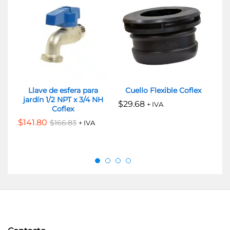
Llave de esfera para
Cuello Flexible Coflex
Paq
jardín 1/2 NPT x 3/4 NH
$
29.68
+ IVA
Coflex
$
2
$
141.80
$
166.83
+ IVA