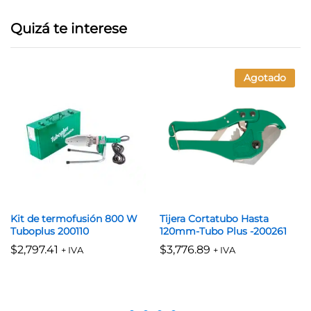
Quizá te interese
Agotado
Kit de termofusión 800 W
Tijera Cortatubo Hasta
Tuboplus 200110
120mm-Tubo Plus -200261
$
2,797.41
$
3,776.89
+ IVA
+ IVA