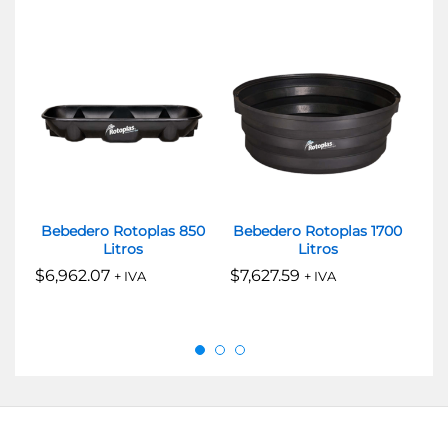
Bebedero Rotoplas 850
Bebedero Rotoplas 1700
Be
Litros
Litros
$
6,962.07
$
7,627.59
$
4
+ IVA
+ IVA