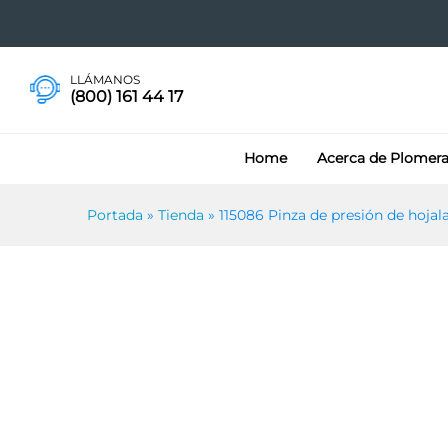
115086 Pinza de presión de h
Especificaciones
LLÁMANOS
(800) 161 44 17
Home
Acerca de Plomer
Portada
»
Tienda
»
115086 Pinza de presión de hojal