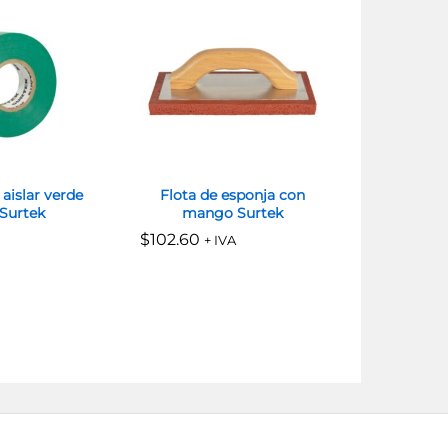
 aislar verde
Flota de esponja con
Cople Ráp
Surtek
mango Surtek
S
$
$
102.60
102.60
$
$
72.00
72.00
+ IVA
+ I