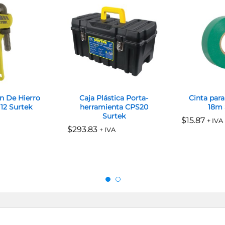
on De Hierro
Caja Plástica Porta-
Cinta para
12 Surtek
herramienta CPS20
18m 
Surtek
$
$
15.87
15.87
+ IVA
$
$
293.83
293.83
+ IVA